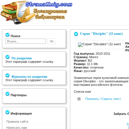
Серия "Disciples" (11 книг)
Поиск
На
Ав
Из
Год выпуска:
2010-2011
Страниц:
Много
По разделам
Формат:
fb2
Этот параграф содержит ссылку.
Размер:
11.1 Mb
Качество:
отличное
Язык:
русский
Журналы по разделам
Знаменитые герои культовой компьют
Этот параграф содержит ссылку.
серия Disciples - это захватывающи
мастерами российского фэнтези.
Список книг
Партнеры
Показать / Скрыть текст
Информация
Забрать С
Правила сайта
За
Написать нам
З