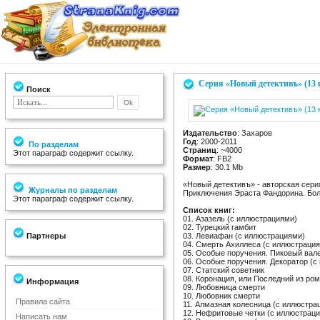
Серия «Новый детективъ» (13 
Поиск
Издательство
: Захаров
Год
: 2000-2011
По разделам
Страниц
: ~4000
Этот параграф содержит ссылку.
Формат
: FB2
Размер
: 30.1 Mb
«Новый детективъ» - авторская сери
Журналы по разделам
Приключения Эраста Фандорина. Бол
Этот параграф содержит ссылку.
Список книг:
01. Азазель (с иллюстрациями)
02. Турецкий гамбит
Партнеры
03. Левиафан (с иллюстрациями)
04. Смерть Ахиллеса (с иллюстраци
05. Особые поручения. Пиковый вал
06. Особые поручения. Декоратор (с
07. Статский советник
08. Коронация, или Последний из ро
Информация
09. Любовница смерти
10. Любовник смерти
Правила сайта
11. Алмазная колесница (с иллюстра
12. Нефритовые четки (с иллюстрац
Написать нам