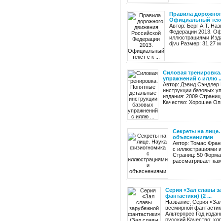
Правила дорожног
Официальный текст 
Автор: Берг А.Т. Н
Федерации 2013. Оф
иллюстрациями Издат
djvu Размер: 31,27 
Силовая тренировка
упражнений с иллю ..
Автор: Дэвид Сэндлер
инструкции базовых у
издания: 2009 Страниц
Качество: Хорошее Опи
Секреты на лице
объяснениями
Автор: Томас Фран
с иллюстрациями и
Страниц: 50 Форма
рассматривает кажд
Серия «Зал славы з
фантастики) (2 ...
Название: Серия «За
всемирной фантастики
Альтерпрес Год издан
русский Качество: хо