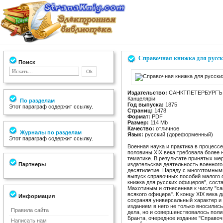
Справочная книжка для русс
Поиск
Издательство:
САНКТПЕТЕРБУРГЪ. Т
Канцелярiи
По разделам
Год выпуска:
1875
Этот параграф содержит ссылку.
Страниц:
1478
Формат:
PDF
Размер:
114 Mb
Качество:
отличное
Журналы по разделам
Язык:
русский (дореформенный)
Этот параграф содержит ссылку.
Военная наука и практика в процесс
половины XIX века требовала более
тематике. В результате принятых ме
Партнеры
издательская деятельность военного
десятилетие. Наряду с многотомным
выпуск справочных пособий малого 
книжка для русских офицеров", сос
Махотиным и отнесенная к числу "с
всякого офицера". К концу XIX века 
Информация
сохраняя универсальный характер и
изданием в него не только вносилис
Правила сайта
дела, но и совершенствовалось пол
Бранта, очередное издание "Справоч
Написать нам