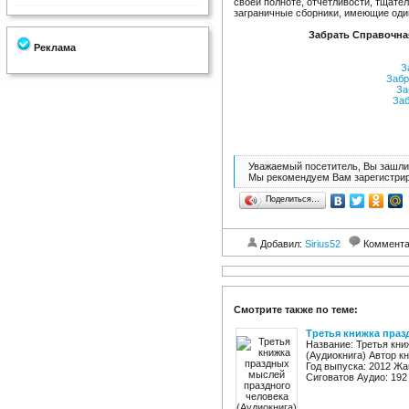
своей полноте, отчетливости, тщател
заграничные сборники, имеющие один
Забрать Справочна
Реклама
За
Забр
За
Заб
Уважаемый посетитель, Вы зашли 
Мы рекомендуем Вам зарегистрир
Поделиться…
Добавил:
Sirius52
Коммент
Смотрите также по теме:
Третья книжка праз
Название: Третья кни
(Аудиокнига) Автор к
Год выпуска: 2012 Жа
Сиговатов Аудио: 192 