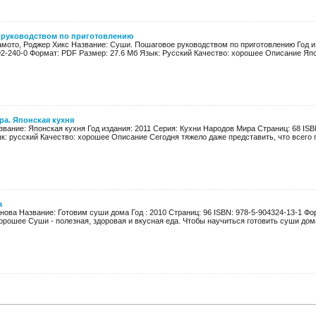
 руководством по приготовлению
мото, Роджер Хикс Название: Суши. Пошаговое руководством по приготовлению Год из
92-240-0 Формат: PDF Размер: 27.6 Мб Язык: Русский Качество: хорошее Описание Япон
а. Японская кухня
звание: Японская кухня Год издания: 2011 Серия: Кухни Народов Мира Страниц: 68 ISB
к: русский Качество: хорошее Описание Сегодня тяжело даже представить, что всего па
а
анова Название: Готовим суши дома Год : 2010 Страниц: 96 ISBN: 978-5-904324-13-1 Фор
орошее Суши - полезная, здоровая и вкусная еда. Чтобы научиться готовить суши дома,