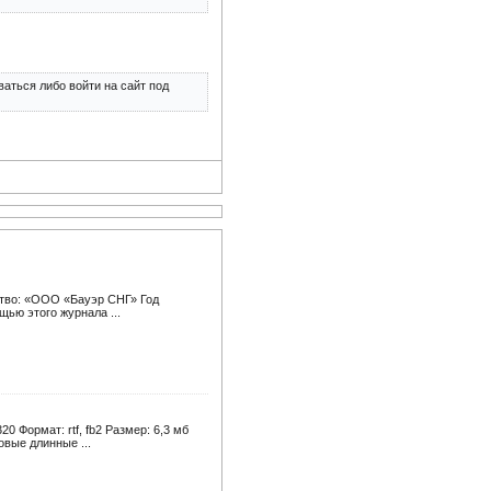
аться либо войти на сайт под
ство: «ООО «Бауэр СНГ» Год
щью этого журнала ...
0 Формат: rtf, fb2 Размер: 6,3 мб
овые длинные ...