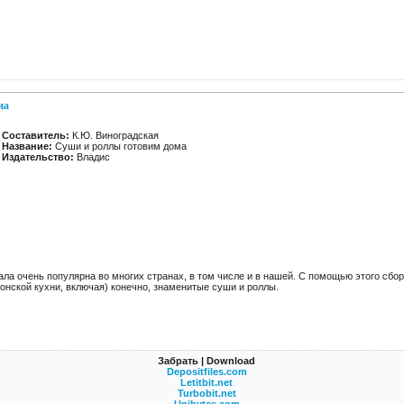
ма
Составитель:
К.Ю. Виноградская
Название:
Суши и роллы готовим дома
Издательство:
Владис
ала очень популярна во многих странах, в том числе и в нашей. С помощью этого сбо
онской кухни, включая) конечно, знаменитые суши и роллы.
Забрать | Download
Depositfiles.com
Letitbit.net
Turbobit.net