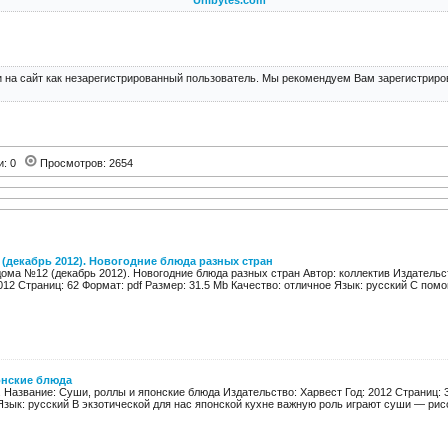
Unibytes.com
 на сайт как незарегистрированный пользователь. Мы рекомендуем Вам зарегистриров
и: 0
Просмотров: 2654
(декабрь 2012). Новогодние блюда разных стран
дома №12 (декабрь 2012). Новогодние блюда разных стран Автор: коллектив Издатель
012 Страниц: 62 Формат: pdf Размер: 31.5 Mb Качество: отличное Язык: русский С помо
онские блюда
 Название: Суши, роллы и японские блюда Издательство: Харвест Год: 2012 Страниц: 32
Язык: русский В экзотической для нас японской кухне важную роль играют суши — рис