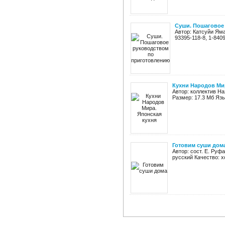
Суши. Пошаговое
Автор: Катсуйи Яма
93395-118-8, 1-840
Кухни Народов Мир
Автор: коллектив На
Размер: 17.3 Мб Язы
Готовим суши дом
Автор: сост. Е. Руф
русский Качество: х