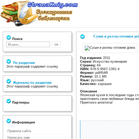
Суши и роллы готовим до
Поиск
Год издания:
2011
Серия:
Искусство кулинарии
По разделам
Страниц:
64
Этот параграф содержит ссылку.
ISBN:
978-5-9567-1391-4
Формат:
pdf/RAR
Размер:
10.1 Мб
Язык:
русский
Журналы по разделам
Качество:
хорошее
Этот параграф содержит ссылку.
Описание
Японская кухня в последние годы ст
приготовить свои любимые блюда яп
Партнеры
Приятного аппетита!
Информация
Правила сайта
Написать нам