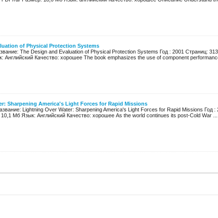
uation of Physical Protection Systems
вание: The Design and Evaluation of Physical Protection Systems Год : 2001 Страниц: 3
: Английский Качество: хорошее The book emphasizes the use of component performance
r: Sharpening America's Light Forces for Rapid Missions
звание: Lightning Over Water: Sharpening America's Light Forces for Rapid Missions Год 
10,1 Мб Язык: Английский Качество: хорошее As the world continues its post-Cold War ...