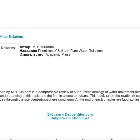
Water Relations
Автор:
M. B. Kirkham
Название:
Principles of Soil and Plant Water Relations
Издательство:
Academic Press
tions by M.B. Kirkham is a compressive review of our current ideology of water movement and 
understanding of this topic and the first in almost ten years. This book takes the reader throu
moves through the soil-plant-atmosphere continuum. At the end of each chapter are biographies 
Забрать с Depositfiles.com
Забрать с Turbobit.net