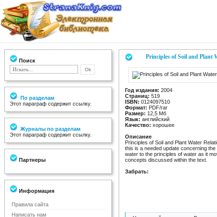
Principles of Soil and Plant 
Поиск
Год издания:
2004
Страниц:
519
По разделам
ISBN:
0124097510
Этот параграф содержит ссылку.
Формат:
PDF/rar
Размер:
12,5 Мб
Язык:
английский
Качество:
хорошее
Журналы по разделам
Этот параграф содержит ссылку.
Описание
Principles of Soil and Plant Water Rela
this is a needed update concerning the 
water to the principles of water as it 
Партнеры
concepts discussed within the text.
Забрать:
Информация
Правила сайта
Написать нам