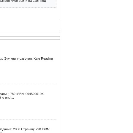
аться либо войти на сайт под
Ltd Эту книгу озвучил: Kate Reading
Страниц: 782 ISBN: 094529610X
ng and ...
 издания: 2008 Страниц: 790 ISBN:
 ...