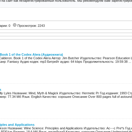
 на сайт как незарегистрированный пользователь. Мы рекомендуем Вам зарегистриров
арии: 0
Просмотров: 2243
 Book 1 of the Codex Alera (Аудиокнига)
Calderon. Book 1 of the Codex Alera Автор: Jim Butcher Издательство: Pearson Education 
анр: Fantasy Аудио кодек: mp3 Битрейт аудио: 64 kbps Продолжительность: 19:59:38 ...
k
elly Lyles Название: Mind, Myth & Magick Издательство: Hermetic Pr Год издания: 1993 
ер: 77.34 Мб Язык: English Качество: хорошее Описание Over 800 pages full of astoundi
iples and Applications
kson Название: Wine Science: Principles and Applications Издательство: Ac---c Pre*s Год
PDF/rar Размер: 18,6 Мб Язык: английский Качество: хорошее Описание Understand the