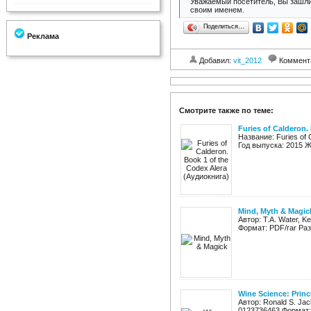
Уважаемый посетитель, Вы зашли
своим именем.
Поделиться…
Реклама
Добавил:
vit_2012
Коммент
Смотрите также по теме:
Furies of Calderon.
Название: Furies of 
Год выпуска: 2015 Ж
Mind, Myth & Magic
Автор: T.A. Water, K
Формат: PDF/rar Разм
Wine Science: Princ
Автор: Ronald S. Jac
0123736463 Формат: 