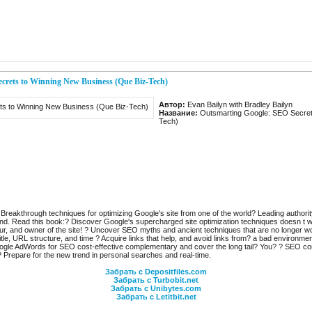
crets to Winning New Business (Que Biz-Tech)
Автор:
Evan Bailyn with Bradley Bailyn
Название:
Outsmarting Google: SEO Secret
Tech)
akthrough techniques for optimizing Google's site from one of the world? Leading authority 
nd. Read this book:? Discover Google's supercharged site optimization techniques doesn t
eur, and owner of the site! ? Uncover SEO myths and ancient techniques that are no longer wo
tle, URL structure, and time ? Acquire links that help, and avoid links from? a bad environmen
le AdWords for SEO cost-effective complementary and cover the long tail? You? ? SEO conv
? Prepare for the new trend in personal searches and real-time.
Забрать с Depositfiles.com
Забрать с Turbobit.net
Забрать с Unibytes.com
Забрать с Letitbit.net