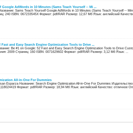
 Google AdWords in 10 Minutes (Sams Teach Yourself -- Mi ...
 Название: Sams Teach Yourself Google AdWords in 10 Minutes (Sams Teach Yourself -- Mi
иц: 240 ISBN: 067233545X Формат: pdf/RAR Размер: 12,67 Мб Язык: английский Качество
 Fast and Easy Search Engine Optimization Tools to Drive ...
вание: Be #1 on Google: 52 Fast and Easy Search Engine Optimization Tools to Drive Cust
ания: 2009 Страниц: 160 ISBN: 0071629602 Формат: pdf/RAR Размер: 3,12 Мб Язык: ...
mization All-in-One For Dummies
usan Esparza Название: Search Engine Optimization All-in-One For Dummies Издательств
1118024419 Формат: pdf/RAR Размер: 18,94 Мб Язык: английский Качество: отличное Опи