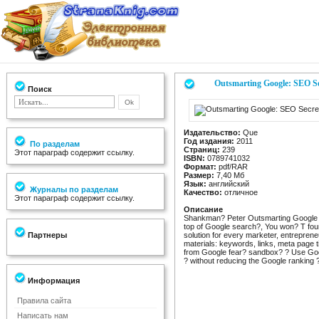
Outsmarting Google: SEO Se
Поиск
Издательство:
Que
Год издания:
2011
По разделам
Страниц:
239
Этот параграф содержит ссылку.
ISBN:
0789741032
Формат:
pdf/RAR
Размер:
7,40 Мб
Язык:
английский
Журналы по разделам
Качество:
отличное
Этот параграф содержит ссылку.
Описание
Shankman? Peter Outsmarting Google Bre
top of Google search?, You won? T fou
Партнеры
solution for every marketer, entrepren
materials: keywords, links, meta page ti
from Google fear? sandbox? ? Use Goog
? without reducing the Google ranking 
Информация
Правила сайта
Написать нам