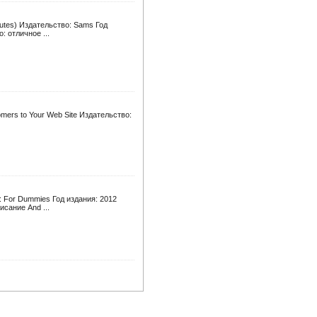
nutes) Издательство: Sams Год
: отличное ...
omers to Your Web Site Издательство:
о: For Dummies Год издания: 2012
сание And ...