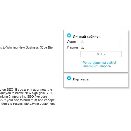
Личный кабинет
Логин:
s to Winning New Business (Que Biz-
Пароль:
Регистрация на сайте!
Напомнить пароль
Партнеры
on SEO! If you aren t at or near the
 want you to know! New high-gain SEO
rking ? Integrating SEO five core
t? ? your site to build trust and escape
ert the results into paying customers