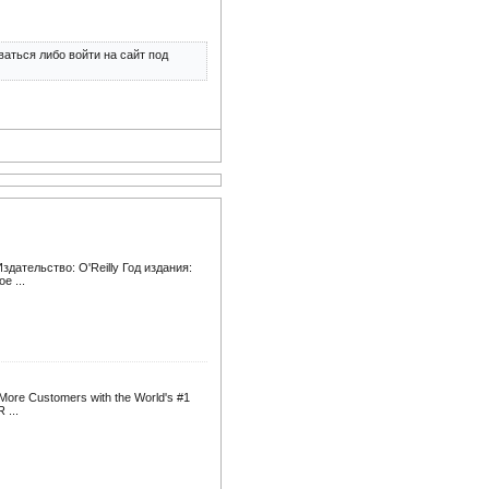
аться либо войти на сайт под
Издательство: O'Reilly Год издания:
е ...
More Customers with the World's #1
 ...