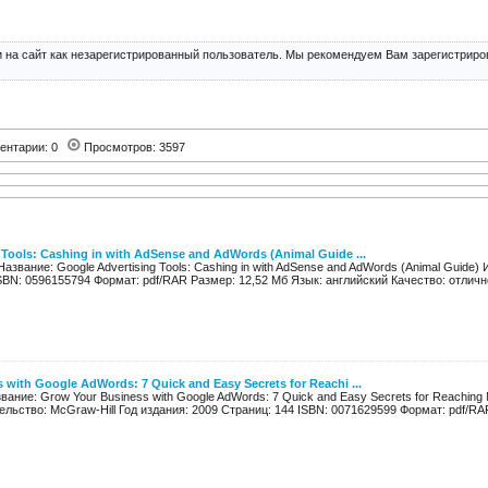
 на сайт как незарегистрированный пользователь. Мы рекомендуем Вам зарегистриров
ентарии: 0
Просмотров: 3597
 Tools: Cashing in with AdSense and AdWords (Animal Guide ...
Название: Google Advertising Tools: Cashing in with AdSense and AdWords (Animal Guide) 
SBN: 0596155794 Формат: pdf/RAR Размер: 12,52 Мб Язык: английский Качество: отлично
 with Google AdWords: 7 Quick and Easy Secrets for Reachi ...
вание: Grow Your Business with Google AdWords: 7 Quick and Easy Secrets for Reaching 
ельство: McGraw-Hill Год издания: 2009 Страниц: 144 ISBN: 0071629599 Формат: pdf/RAR