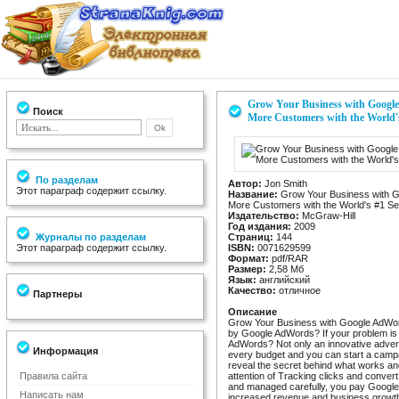
Grow Your Business with Google
Поиск
More Customers with the World'
По разделам
Автор:
Jon Smith
Этот параграф содержит ссылку.
Название:
Grow Your Business with G
More Customers with the World's #1 S
Издательство:
McGraw-Hill
Год издания:
2009
Журналы по разделам
Страниц:
144
Этот параграф содержит ссылку.
ISBN:
0071629599
Формат:
pdf/RAR
Размер:
2,58 Мб
Язык:
английский
Качество:
отличное
Партнеры
Описание
Grow Your Business with Google AdWor
by Google AdWords? If your problem i
AdWords? Not only an innovative adverti
Информация
every budget and you can start a campa
reveal the secret behind what works an
Правила сайта
attention of Tracking clicks and conve
and managed carefully, you pay Google o
Написать нам
increased revenue and business growth