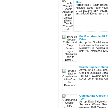
Mi ...
Автор: Bud E. Smith Назва
Minutes (Sams Teach Yours
Страниц: 240 ISBN: 06723
английский Качество: отли
Be #1 on Google: 52 F
Drive ...
Автор: Jon Smith Назва
Optimization Tools to D
McGraw-Hill Год издан
pdf/RAR Размер: 3,12 М
Search Engine Optimi
Автор: Bruce Clay,Susan
One For Dummies Издат
768 ISBN: 1118024419 
Качество: отличное Опи
Outsmarting Google: 
Tech)
Автор: Evan Bailyn with
Secrets to Winning New
издания: 2011 Страниц