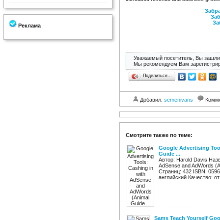
Забра
Заб
За
Реклама
Уважаемый посетитель, Вы зашли 
Мы рекомендуем Вам зарегистрир
Поделиться…
Добавил:
semenivans
Комм
Смотрите также по теме:
Google Advertising To
Guide ...
Автор: Harold Davis Назв
AdSense and AdWords (An
Страниц: 432 ISBN: 059
английский Качество: от
Sams Teach Yourself Goo