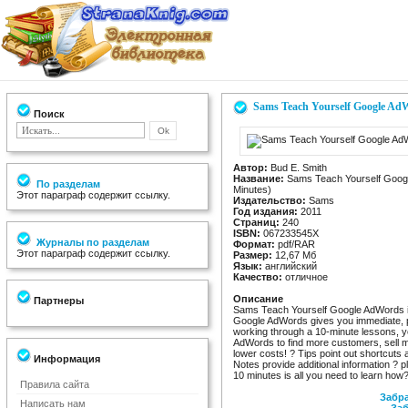
Sams Teach Yourself Google AdWo
Поиск
Автор:
Bud E. Smith
Название:
Sams Teach Yourself Googl
По разделам
Minutes)
Этот параграф содержит ссылку.
Издательство:
Sams
Год издания:
2011
Страниц:
240
ISBN:
067233545X
Журналы по разделам
Формат:
pdf/RAR
Этот параграф содержит ссылку.
Размер:
12,67 Мб
Язык:
английский
Качество:
отличное
Описание
Партнеры
Sams Teach Yourself Google AdWords in
Google AdWords gives you immediate, p
working through a 10-minute lessons, y
AdWords to find more customers, sell m
lower costs! ? Tips point out shortcuts
Информация
Notes provide additional information ? p
10 minutes is all you need to learn how
Правила сайта
Забра
Написать нам