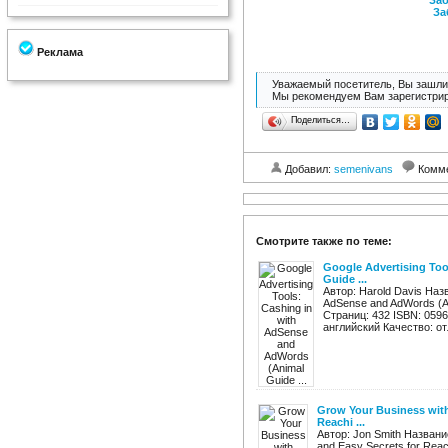
Заб
За
Реклама
Уважаемый посетитель, Вы зашли 
Мы рекомендуем Вам зарегистрир
Поделиться…
Добавил:
semenivans
Комм
Смотрите также по теме:
Google Advertising To
Guide ...
Автор: Harold Davis Назв
AdSense and AdWords (An
Страниц: 432 ISBN: 059
английский Качество: от
Grow Your Business with
Reachi ...
Автор: Jon Smith Названи
and Easy Secrets for Reac