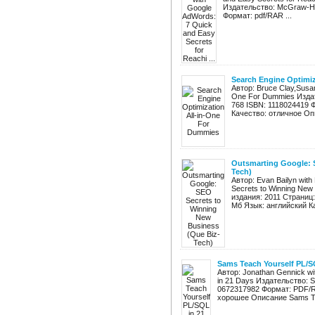
Издательство: McGraw-Hil
Формат: pdf/RAR ...
Search Engine Optimi
Автор: Bruce Clay,Susan
One For Dummies Издат
768 ISBN: 1118024419 
Качество: отличное Опи
Outsmarting Google: 
Tech)
Автор: Evan Bailyn with
Secrets to Winning New
издания: 2011 Страниц
Мб Язык: английский Ка
Sams Teach Yourself PL/S
Автор: Jonathan Gennick w
in 21 Days Издательство: 
0672317982 Формат: PDF/R
хорошее Описание Sams Tea