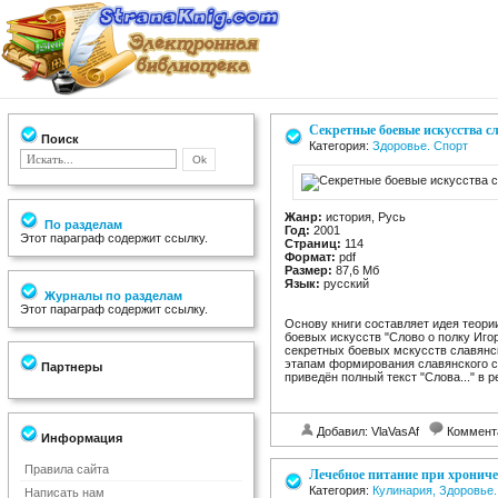
Секретные боевые искусства с
Поиск
Категория:
Здоровье. Спорт
Жанр:
история, Русь
По разделам
Год:
2001
Этот параграф содержит ссылку.
Страниц:
114
Формат:
pdf
Размер:
87,6 Мб
Язык:
русский
Журналы по разделам
Этот параграф содержит ссылку.
Основу книги составляет идея теори
боевых искусств "Слово о полку Иго
секретных боевых мскусств славянск
этапам формирования славянского со
Партнеры
приведён полный текст "Слова..." в 
Добавил: VlaVasAf
Коммент
Информация
Правила сайта
Лечебное питание при хрониче
Категория:
Кулинария, Здоровье.
Написать нам