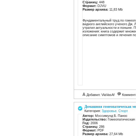
Страниц:
448
Формат:
DJVU
Размер архива:
11,83 Mb
Фундаментальный труд по гомеоп
видного английского ученого Дж. Л
утратил актуальности и поныне. 
изложения: книга содержит множе
описание симптомов и лечения п
Добавил: VlaVasAf
Коммент
Домашняя гомеопатическая м
Категория:
Здоровье. Спорт
Автор:
Мэссимунд Б. Панос
Издательство:
Гомеопатическая 
Год:
2006
Страниц:
286
Формат:
PDF
Размер архива:
27,64 Mb