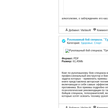
алкоголизме, о заблуждениях его ка
Добавил: VlaVasAf
Коммент
Рукопашный бой спецназа. "Г
Категория:
Здоровье. Спорт
Формат:
PDF
Размер:
61,45Mb
Книг по рукопашному бою спецназа мн
профессиональный инструктор и боец
задача которых - применить приемы 
книге представлена авторская техни
включающая в себя самые эффектив
противника. Все приемы подробно о
психологические рекомендации по та
бойцов спецназа, телохранителей, ма
которые хотят освоить технику руко
Добавил: VlaVasAf
Коммент