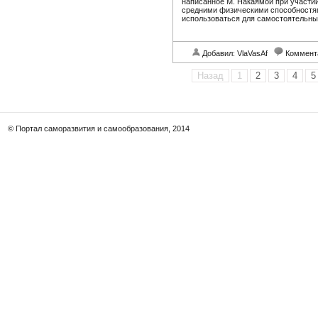
написанное М. Накаямой при участии
средними физическими способностя
использоваться для самостоятельны
Добавил: VlaVasAf
Коммент
Назад
1
2
3
4
5
© Портал саморазвития и самообразования, 2014