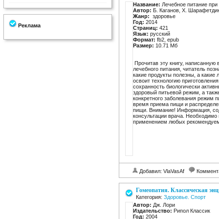
Название:
Лечебное питание при
Автор:
Б. Каганов, Х. Шарафетди
Жанр:
здоровье
Год:
2014
Реклама
Страниц:
421
Язык:
русский
Формат:
fb2, epub
Размер:
10.71 Мб
Прочитав эту книгу, написанную
лечебного питания, читатель позн
какие продукты полезны, а какие
освоит технологию приготовлени
сохранность биологически активн
здоровый питьевой режим, а такж
конкретного заболевания режим 
время приема пищи и распределе
пищи. Внимание! Информация, со
консультации врача. Необходимо
применением любых рекомендуем
Добавил: VlaVasAf
Коммент
Гомеопатия. Классическая эн
Категория:
Здоровье. Спорт
Автор:
Дж. Лори
Издательство:
Рипол Классик
Год:
2004