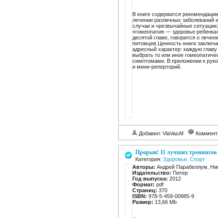
В книге содержатся рекомендации
лечении различных заболеваний 
случаи и чрезвычайные ситуации;
«гомеопатия — здоровье ребенка
десятой главе, говорится о лече
питомцев.Ценность книги заключа
адресный характер: каждую глав
выбрать то или иное гомеопатиче
симптомами. В приложении к руко
и мини-реперторий.
Добавил: VlaVasAf
Коммент
Прорыв! 11 лучших тренингов 
Категория:
Здоровье. Спорт
Авторы:
Андрей Парабеллум, Ник
Издательство:
Питер
Год выпуска:
2012
Формат:
pdf
Cтраниц:
370
ISBN:
978-5-459-00985-9
Размер:
13,66 Mb