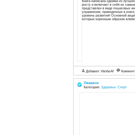
Книга написана одними из лучших
росту и включает в себя их самы
представлен в виде пошаговых ин
упражнения, приведенные в книге
уровень развития! Основной акце
которые коренным образом влияют
Добавил: VlaVasAf
Коммент
Онанизм
Категория:
Здоровье. Спорт