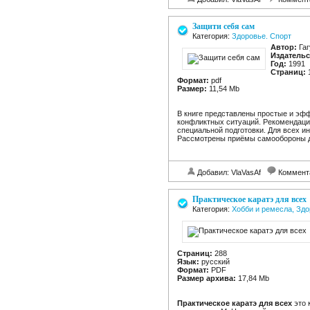
Защити себя сам
Категория:
Здоровье. Спорт
Автор:
Гаг
Издательс
Год:
1991
Страниц:
Формат:
pdf
Размер:
11,54 Mb
В книге представлены простые и эф
конфликтных ситуаций. Рекомендаци
специальной подготовки. Для всех 
Рассмотрены приёмы самообороны 
Добавил: VlaVasAf
Коммент
Практическое каратэ для всех
Категория:
Хобби и ремесла, Здо
Страниц:
288
Язык:
русский
Формат:
PDF
Размер архива:
17,84 Mb
Практическое каратэ для всех
это 