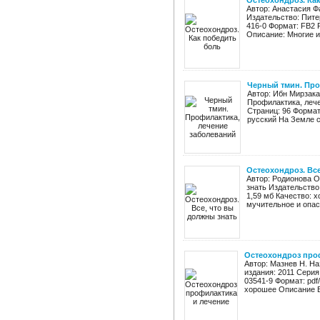
Остеохондроз. Ка
Автор: Анастасия Ф
Издательство: Питер
416-0 Формат: FB2 
Описание: Многие из
Черный тмин. Про
Автор: Ибн Мирзака
Профилактика, лече
Страниц: 96 Формат:
русский На Земле с
Остеохондроз. Все
Автор: Родионова О
знать Издательство:
1,59 мб Качество: 
мучительное и опасн
Остеохондроз про
Автор: Мазнев Н. На
издания: 2011 Серия
03541-9 Формат: pdf
хорошее Описание Бо