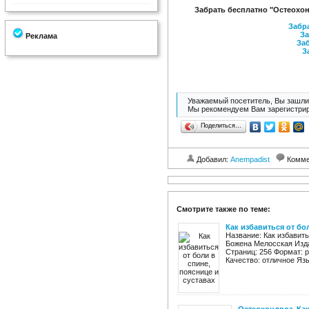
Забрать бесплатно "Остеохон
Забра
За
Реклама
Заб
З
Уважаемый посетитель, Вы зашли 
Мы рекомендуем Вам зарегистрир
Поделиться…
Добавил:
Anempadist
Комме
Смотрите также по теме:
Как избавиться от бо
Название: Как избавить
Божена Мелосская Изда
Страниц: 256 Формат: p
Качество: отличное Язы