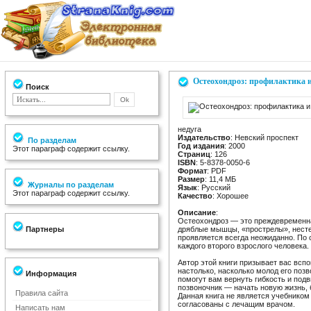
Остеохондроз: профилактика и
Поиск
недуга
Издательство
: Невский проспект
По разделам
Год издания
: 2000
Этот параграф содержит ссылку.
Страниц
: 126
ISBN
: 5-8378-0050-6
Формат
: PDF
Размер
: 11,4 МБ
Журналы по разделам
Язык
: Русский
Этот параграф содержит ссылку.
Качество
: Хорошее
Описание
:
Остеохондроз — это преждевременна
Партнеры
дряблые мышцы, «прострелы», нестер
проявляется всегда неожиданно. По 
каждого второго взрослого человека
Автор этой книги призывает вас всп
настолько, насколько молод его поз
Информация
помогут вам вернуть гибкость и по
позвоночник — начать новую жизнь, 
Правила сайта
Данная книга не является учебником
согласованы с лечащим врачом.
Написать нам