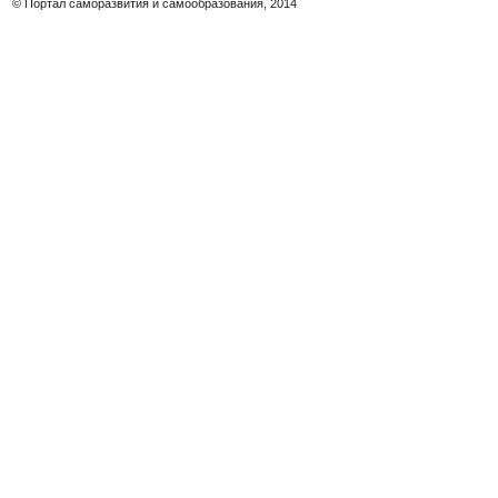
© Портал саморазвития и самообразования, 2014