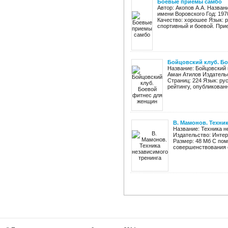
Боевые приемы самбо
Автор: Акопов А.А. Назва
имени Воровского Год: 197
Качество: хорошее Язык: 
спортивный и боевой. Прие
Бойцовский клуб. Б
Название: Бойцовский 
Аман Атилов Издательс
Страниц: 224 Язык: ру
рейтингу, опубликованн
В. Мамонов. Техни
Название: Техника н
Издательство: Интер
Размер: 48 Мб С пом
совершенствования с