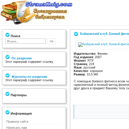
Бойцовский клуб. Боевой фит
Поиск
Издательство
: Феникс
Год издания
: 2007
По разделам
Формат
: RTF
Этот параграф содержит ссылку.
Страниц
: 224
Язык
: русский
Качество
: хорошее
Размер
: 10,5 Мб
Журналы по разделам
Этот параграф содержит ссылку.
С помощью боевого фитнеса всем ча
гармоничный и полный метод физиче
друг друга и придают Вашему телу си
Партнеры
Информация
Правила сайта
Написать нам