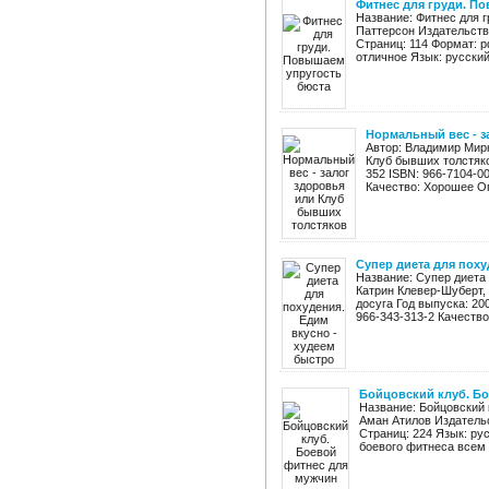
Фитнес для груди. П
Название: Фитнес для 
Паттерсон Издательство
Страниц: 114 Формат: p
отличное Язык: русский 
Нормальный вес - з
Автор: Владимир Мирк
Клуб бывших толстяко
352 ISBN: 966-7104-0
Качество: Хорошее Оп
Супер диета для поху
Название: Супер диета 
Катрин Клевер-Шуберт,
досуга Год выпуска: 20
966-343-313-2 Качество:
Бойцовский клуб. Б
Название: Бойцовский 
Аман Атилов Издательс
Страниц: 224 Язык: ру
боевого фитнеса всем 