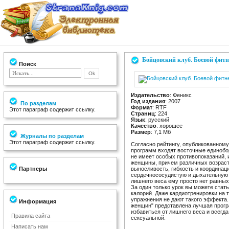
Бойцовский клуб. Боевой фит
Поиск
Издательство
: Феникс
Год издания
: 2007
По разделам
Формат
: RTF
Этот параграф содержит ссылку.
Страниц
: 224
Язык
: русский
Качество
: хорошее
Размер
: 7,1 Мб
Журналы по разделам
Этот параграф содержит ссылку.
Согласно рейтингу, опубликованному
программ входят восточные единобор
не имеет особых противопоказаний, 
женщины, причем различных возрасто
Партнеры
выносливость, гибкость и координац
сердечнососудистую и дыхательную 
лишнего веса ему просто нет равных
За один только урок вы можете стать
калорий. Даже кардиотренировки на 
упражнения не дают такого эффекта.
Информация
женщин" представлена лучшая прогр
избавиться от лишнего веса и всегда
Правила сайта
сексуальной.
Написать нам