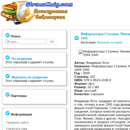
Информаторы Сталина: Неизвес
Поиск
1945
Категория:
Военная история
По разделам
Этот параграф содержит ссылку.
Автор:
Владимир Лота
Название:
Информаторы Сталина: Не
1944-1945
Год :
2009
Страниц:
432
Журналы по разделам
ISBN:
978-5-9524-4198-9
Этот параграф содержит ссылку.
Формат:
djvu
Размер:
20.1 Мб
Язык:
русский
Качество:
хорошее
Партнеры
Владимир Лота, кандидат исторически
о том, почему в мае 1945 года дваж
фашистской Германии. Спасли поло
сведения, которые помогли раскрыть
Информация
разработанной германским командова
Олег, Феникс, Бера и другие. Находя
оказывались в трудных ситуациях, н
Правила сайта
завершать разгром фашистской Герма
Написать нам
как работали разведчики в глубоком 