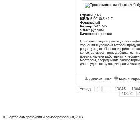
Страниц:
480
ISBN:
5-901065-41-7
Формат:
pdf
Размер:
20.1 Мб
Язык:
русский
Качество:
хорошее
Описаны стадии производства сдобны
хранения и упаковки готовой продук
рецептуры, особенности приготовле
качества сырья, полуфабрикатов и г
предназначена работникам хлебопе
мастерам, сотрудникам лабораторий
для студентов вузов, лицеев и колле
Добавил: Julia
Комментари
Назад
1
...
10045
100
10052
© Портал саморазвития и самообразования, 2014