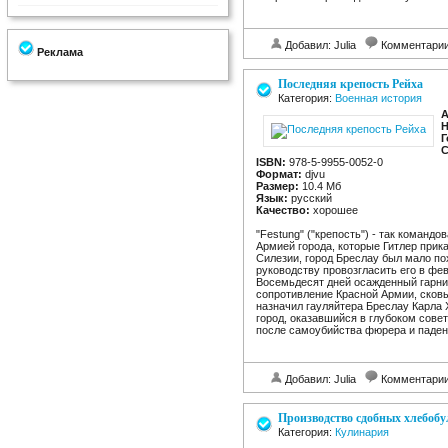
Добавил: Julia
Комментари
Реклама
Последняя крепость Рейха
Категория:
Военная история
А
Н
Г
С
ISBN:
978-5-9955-0052-0
Формат:
djvu
Размер:
10.4 Мб
Язык:
русский
Качество:
хорошее
"Festung" ("крепость") - так коман
Армией города, которые Гитлер прик
Силезии, город Бреслау был мало по
руководству провозгласить его в фе
Восемьдесят дней осажденный гарни
сопротивление Красной Армии, сковы
назначил гауляйтера Бреслау Карла
город, оказавшийся в глубоком совет
после самоубийства фюрера и паден
Добавил: Julia
Комментари
Производство сдобных хлебоб
Категория:
Кулинария