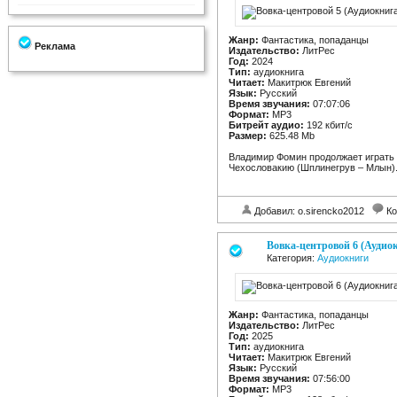
Жанр:
Фантастика, попаданцы
Реклама
Издательство:
ЛитРес
Год:
2024
Тип:
аудиокнига
Читает:
Макитрюк Евгений
Язык:
Русский
Время звучания:
07:07:06
Формат:
MP3
Битрейт аудио:
192 кбит/c
Размер:
625.48 Mb
Владимир Фомин продолжает играть 
Чехословакию (Шплинегрув – Млын). 
Добавил: o.sirencko2012
Ко
Вовка-центровой 6 (Аудио
Категория:
Аудиокниги
Жанр:
Фантастика, попаданцы
Издательство:
ЛитРес
Год:
2025
Тип:
аудиокнига
Читает:
Макитрюк Евгений
Язык:
Русский
Время звучания:
07:56:00
Формат:
MP3