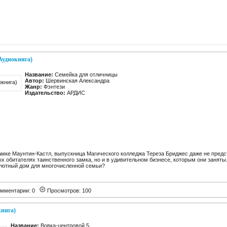
Аудиокнига)
Название:
Семейка для отличницы
Автор:
Шервинская Александра
Жанр:
Фэнтези
Издательство:
АРДИС
амке Маунтин-Кастл, выпускница Магического колледжа Тереза Бриджес даже не предс
ых обитателях таинственного замка, но и в удивительном бизнесе, которым они заняты
 уютный дом для многочисленной семьи?
мментарии: 0
Просмотров: 100
книга)
Название:
Вовка-центровой 5