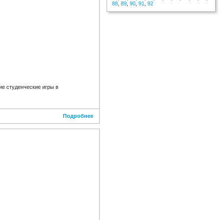
88
,
89
,
90
,
91
,
92
ие студенческие игры в
Подробнее