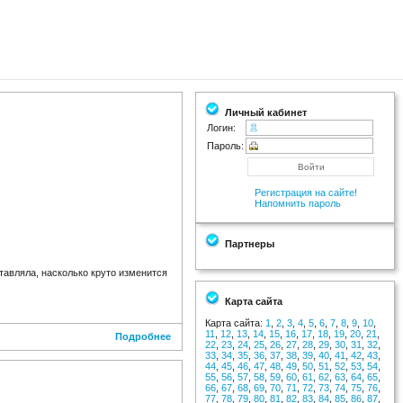
Личный кабинет
Логин:
Пароль:
Регистрация на сайте!
Напомнить пароль
Партнеры
тавляла, насколько круто изменится
.
Карта сайта
Карта сайта:
1
,
2
,
3
,
4
,
5
,
6
,
7
,
8
,
9
,
10
,
11
,
12
,
13
,
14
,
15
,
16
,
17
,
18
,
19
,
20
,
21
,
Подробнее
22
,
23
,
24
,
25
,
26
,
27
,
28
,
29
,
30
,
31
,
32
,
33
,
34
,
35
,
36
,
37
,
38
,
39
,
40
,
41
,
42
,
43
,
44
,
45
,
46
,
47
,
48
,
49
,
50
,
51
,
52
,
53
,
54
,
55
,
56
,
57
,
58
,
59
,
60
,
61
,
62
,
63
,
64
,
65
,
66
,
67
,
68
,
69
,
70
,
71
,
72
,
73
,
74
,
75
,
76
,
77
,
78
,
79
,
80
,
81
,
82
,
83
,
84
,
85
,
86
,
87
,