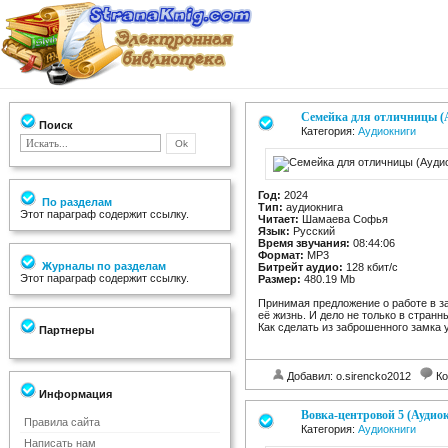
Семейка для отличницы (
Поиск
Категория:
Аудиокниги
Год:
2024
По разделам
Тип:
аудиокнига
Этот параграф содержит ссылку.
Читает:
Шамаева Софья
Язык:
Русский
Время звучания:
08:44:06
Формат:
MP3
Журналы по разделам
Битрейт аудио:
128 кбит/c
Этот параграф содержит ссылку.
Размер:
480.19 Mb
Принимая предложение о работе в з
её жизнь. И дело не только в странн
Как сделать из заброшенного замка
Партнеры
Добавил: o.sirencko2012
Ко
Информация
Вовка-центровой 5 (Аудио
Правила сайта
Категория:
Аудиокниги
Написать нам