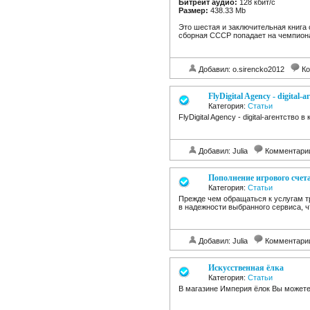
Битрейт аудио:
128 кбит/c
Размер:
438.33 Mb
Это шестая и заключительная книга 
сборная СССР попадает на чемпиона
Добавил: o.sirencko2012
Ко
FlyDigital Agency - digital-
Категория:
Статьи
FlyDigital Agency - digital-агентст
Добавил: Julia
Комментари
Пополнение игрового счет
Категория:
Статьи
Прежде чем обращаться к услугам т
в надежности выбранного сервиса, 
Добавил: Julia
Комментари
Искусственная ёлка
Категория:
Статьи
В магазине Империя ёлок Вы можете