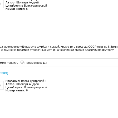
Автор:
Шопперт Андрей
Цикл/серия:
Вовка-центровой
Номер книги:
5
за московское «Динамо» в футбол и хоккей. Кроме того команда СССР едет на 8 Зимн
А там не за горами и отборочные матчи на чемпионат мира в Бразилии по футболу.
мментарии: 0
Просмотров: 114
книга)
Название:
Вовка-центровой 6
Автор:
Шопперт Андрей
Цикл/серия:
Вовка-центровой
Номер книги:
6