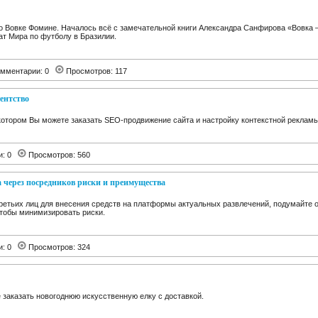
о Вовке Фомине. Началось всё с замечательной книги Александра Санфирова «Вовка – 
т Мира по футболу в Бразилии.
мментарии: 0
Просмотров: 117
агентство
во в котором Вы можете заказать SEO-продвижение сайта и настройку контекстной рекламы
и: 0
Просмотров: 560
а через посредников риски и преимущества
ретьих лиц для внесения средств на платформы актуальных развлечений, подумайте о
чтобы минимизировать риски.
и: 0
Просмотров: 324
 заказать новогоднюю искусственную елку с доставкой.