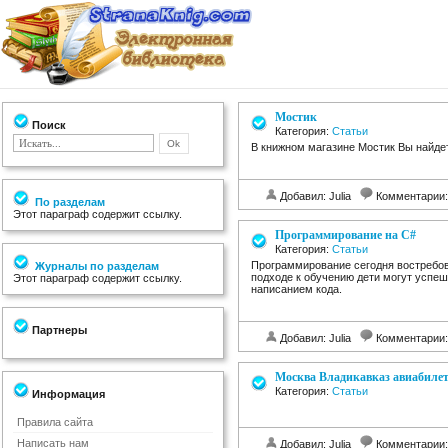
Мостик
Поиск
Категория:
Статьи
В книжном магазине Мостик Вы найде
Добавил: Julia
Комментарии
По разделам
Этот параграф содержит ссылку.
Программирование на C#
Категория:
Статьи
Программирование сегодня востребов
Журналы по разделам
подходе к обучению дети могут успеш
Этот параграф содержит ссылку.
написанием кода.
Партнеры
Добавил: Julia
Комментарии
Москва Владикавказ авиабиле
Категория:
Статьи
Информация
Правила сайта
Написать нам
Добавил: Julia
Комментарии