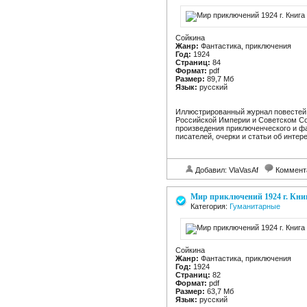
Сойкина
Жанр:
Фантастика, приключения
Год:
1924
Страниц:
84
Формат:
pdf
Размер:
89,7 Мб
Язык:
русский
Иллюстрированный журнал повестей 
Российской Империи и Советском Сою
произведения приключенческого и ф
писателей, очерки и статьи об интер
Добавил: VlaVasAf
Коммент
Мир приключений 1924 г. Книг
Категория:
Гуманитарные
Сойкина
Жанр:
Фантастика, приключения
Год:
1924
Страниц:
82
Формат:
pdf
Размер:
63,7 Мб
Язык:
русский