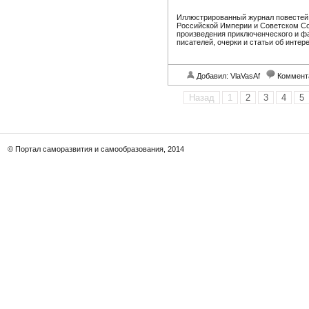
Иллюстрированный журнал повестей 
Российской Империи и Советском Сою
произведения приключенческого и ф
писателей, очерки и статьи об интер
Добавил: VlaVasAf
Коммент
Назад
1
2
3
4
5
© Портал саморазвития и самообразования, 2014