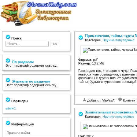
Приключения, тайны, чудеса 
Поиск
Категория:
Научно-популярные
Формат
: pdf
По разделам
Размер
: 13,2 Мб
Этот параграф содержит ссылку.
Газета для тех, кто верит в чудо. Р
невероятные совпадения, странные п
феномены с других планет, удивител
Журналы по разделам
тайны, будьте в курсе всех сенсаций
Этот параграф содержит ссылку.
Добавил: VlaVasAf
Коммент
Партнеры
sibirki1
Занимательные головоломки 
Категория:
Научно-популярные
Информация
Правила сайта
Год:
2012