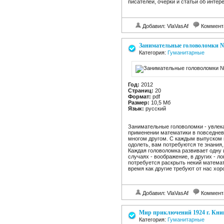
писателей, очерки и статьи об интер
Добавил: VlaVasAf
Коммент
Занимательные головоломки 
Категория:
Гуманитарные
Год:
2012
Страниц:
20
Формат:
pdf
Размер:
10,5 Мб
Язык:
русский
Занимательные головоломки - увлека
применении математики в повседневн
многом другом. С каждым выпуском 
одолеть, вам потребуются те знания
Каждая головоломка развивает одну 
случаях - воображение, в других - л
потребуется раскрыть некий математ
время как другие требуют от нас хор
Добавил: VlaVasAf
Коммент
Мир приключений 1924 г. Книг
Категория:
Гуманитарные