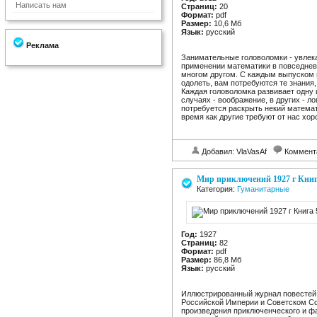
Написать нам
Страниц:
20
Формат:
pdf
Размер:
10,6 Мб
Язык:
русский
Реклама
Занимательные головоломки - увлека
применении математики в повседневн
многом другом. С каждым выпуском 
одолеть, вам потребуются те знания
Каждая головоломка развивает одну 
случаях - воображение, в других - л
потребуется раскрыть некий математ
время как другие требуют от нас хор
Добавил: VlaVasAf
Коммент
Мир приключений 1927 г Книг
Категория:
Гуманитарные
Год:
1927
Страниц:
82
Формат:
pdf
Размер:
86,8 Мб
Язык:
русский
Иллюстрированный журнал повестей 
Российской Империи и Советском Сою
произведения приключенческого и ф