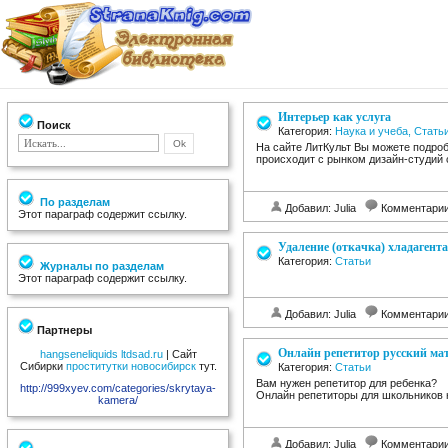
Интерьер как услуга
Поиск
Категория:
Наука и учеба, Стать
На сайте ЛитКульт Вы можете подробн
происходит с рынком дизайн-студий 
По разделам
Добавил: Julia
Комментари
Этот параграф содержит ссылку.
Удаление (откачка) хладагента
Категория:
Статьи
Журналы по разделам
Этот параграф содержит ссылку.
Добавил: Julia
Комментари
Партнеры
Онлайн репетитор русский ма
hangseneliquids
ltdsad.ru
| Сайт
Сибирки
проститутки новосибирск
тут.
Категория:
Статьи
Вам нужен репетитор для ребенка?
http://999xyev.com/categories/skrytaya-
Онлайн репетиторы для школьников нах
kamera/
Добавил: Julia
Комментари