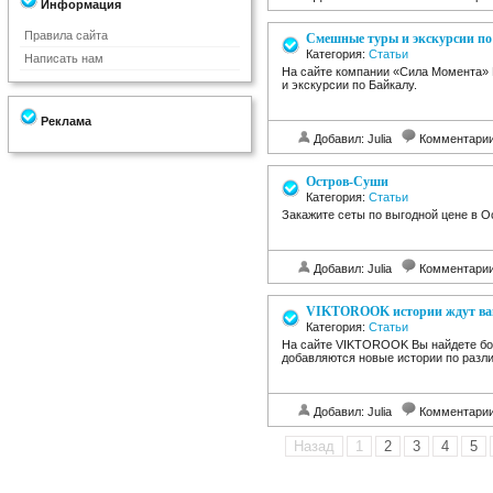
Информация
Правила сайта
Смешные туры и экскурсии по
Категория:
Статьи
Написать нам
На сайте компании «Сила Момента»
и экскурсии по Байкалу.
Реклама
Добавил: Julia
Комментари
Остров-Суши
Категория:
Статьи
Закажите сеты по выгодной цене в О
Добавил: Julia
Комментари
VIKTOROOK истории ждут ва
Категория:
Статьи
На сайте VIKTOROOK Вы найдете бо
добавляются новые истории по разл
Добавил: Julia
Комментари
Назад
1
2
3
4
5