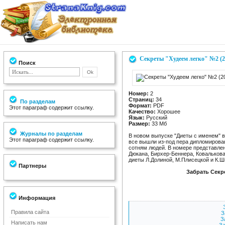
Секреты "Худеем легко" №2 (2
Поиск
Номер:
2
Страниц:
34
По разделам
Формат:
PDF
Этот параграф содержит ссылку.
Качество:
Хорошее
Язык:
Русский
Размер:
33 Мб
Журналы по разделам
В новом выпуске "Диеты с именем" в
Этот параграф содержит ссылку.
все вышли из-под пера дипломирова
сотням людей. В номере представлен
Дюкана, Бирхер-Беннера, Ковалькова
диеты Л.Долиной, М.Плисецкой и К.
Партнеры
Забрать Секр
Информация
Правила сайта
З
З
Написать нам