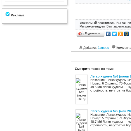
За
Реклама
Уважаемый посетитель, Вы зашли 
Мы рекомендуем Вам зарегистрир
Поделиться…
Добавил:
Jameus
Коммент
Смотрите также по теме:
Легко худеем №6 (июнь 2
Название: Легко худеем Из
Номер: 6 Страниц: 76 Фор
49.5 Мб Легко худеем — жу
стройность, не утратив бодр
Легко худеем №5 (май 20
Название: Легко худеем Из
Номер: 5 Страниц: 71 Фор
48.7 Мб Легко худеем — жу
стройность, не утратив бодр