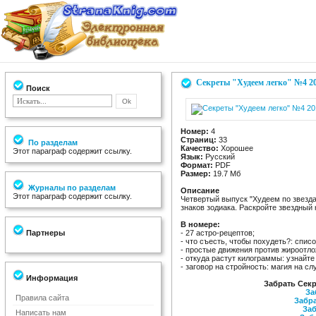
Секреты "Худеем легко" №4 2
Поиск
Номер:
4
Страниц:
33
По разделам
Качество:
Хорошее
Этот параграф содержит ссылку.
Язык:
Русский
Формат:
PDF
Размер:
19.7 Мб
Журналы по разделам
Описание
Этот параграф содержит ссылку.
Четвертый выпуск "Худеем по звезда
знаков зодиака. Раскройте звездный
В номере:
Партнеры
- 27 астро-рецептов;
- что съесть, чтобы похудеть?: спис
- простые движения против жироотло
- откуда растут килограммы: узнайте
- заговор на стройность: магия на с
Информация
Забрать Секр
За
Правила сайта
Забра
Заб
Написать нам