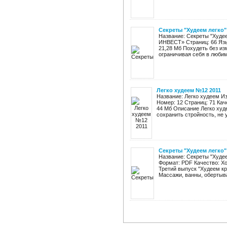
Секреты "Худеем легко"
Название: Секреты "Худе
ИНВЕСТ» Страниц: 66 Язык
21,28 Мб Похудеть без и
ограничивая себя в любим
Легко худеем №12 2011
Название: Легко худеем И
Номер: 12 Страниц: 71 Ка
44 Мб Описание Легко худ
сохранить стройность, не у
Секреты "Худеем легко"
Название: Секреты "Худее
Формат: PDF Качество: Х
Третий выпуск "Худеем кр
Массажи, ванны, обертыван