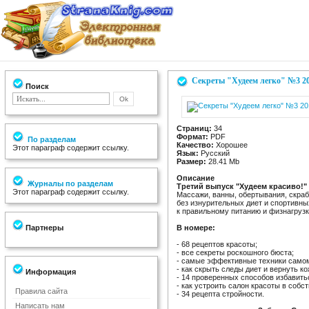
Секреты "Худеем легко" №3 2
Поиск
Страниц:
34
Формат:
PDF
По разделам
Качество:
Хорошее
Этот параграф содержит ссылку.
Язык:
Русский
Размер:
28.41 Mb
Описание
Журналы по разделам
Третий выпуск "Худеем красиво!"
Этот параграф содержит ссылку.
Массажи, ванны, обертывания, скраб
без изнурительных диет и спортивны
к правильному питанию и физнагруз
Партнеры
В номере:
- 68 рецептов красоты;
- все секреты роскошного бюста;
- самые эффективные техники самом
- как скрыть следы диет и вернуть к
Информация
- 14 проверенных способов избавить
- как устроить салон красоты в собс
Правила сайта
- 34 рецепта стройности.
Написать нам