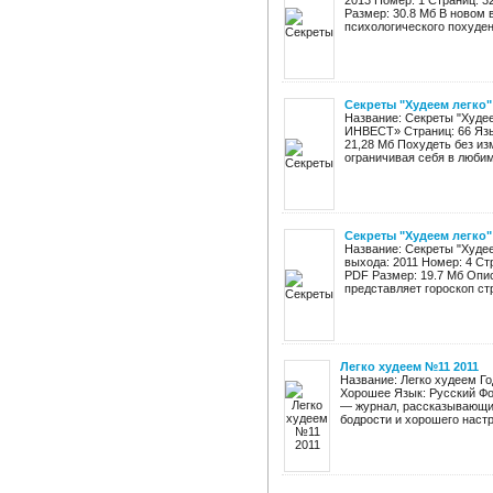
2013 Номер: 1 Страниц: 3
Размер: 30.8 Мб В новом 
психологического похудени
Секреты "Худеем легко"
Название: Секреты "Худе
ИНВЕСТ» Страниц: 66 Язык
21,28 Мб Похудеть без и
ограничивая себя в любим
Секреты "Худеем легко"
Название: Секреты "Худее
выхода: 2011 Номер: 4 Ст
PDF Размер: 19.7 Мб Опи
представляет гороскоп стр
Легко худеем №11 2011
Название: Легко худеем Го
Хорошее Язык: Русский Фо
— журнал, рассказывающий 
бодрости и хорошего настро