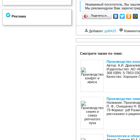
Уважаемый посетитель, Вы зашли 
Мы рекомендуем Вам зарегистрир
Поделиться…
Реклама
Добавил:
gol8425
Коммента
Смотрите также по теме:
Производство кон
Автор: А.И. Драгиле
Издательство: АО «М
368 ISBN: 5-7853-03
Качество: Хорошее О
Производство семя
Название: Производс
П. Ф., Онищенко Н. 
79 Формат: pdf Разм
рассказано о рацион
Технология и обо
Автор: Оленев Ю.А. 