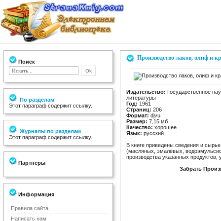
Производство лаков, олиф и к
Поиск
Издательство:
Государственное нау
литературы
По разделам
Год:
1961
Этот параграф содержит ссылку.
Страниц:
206
Формат:
djvu
Размер:
7,15 мб
Качество:
хорошее
Журналы по разделам
Язык:
русский
Этот параграф содержит ссылку.
В книге приведены сведения и сырье
(масляных, эмалевых, водоэмульсион
производства указанных продуктов,
Партнеры
Забрать Произ
Информация
Правила сайта
Написать нам